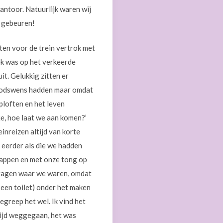
antoor. Natuurlijk waren wij
r gebeuren!
ten voor de trein vertrok met
oek was op het verkeerde
t. Gelukkig zitten er
n doodswens hadden maar omdat
ploften en het leven
 je, hoe laat we aan komen?’
einreizen altijd van korte
 eerder als die we hadden
stappen en met onze tong op
vragen waar we waren, omdat
 een toilet) onder het maken
egreep het wel. Ik vind het
 tijd weggegaan, het was