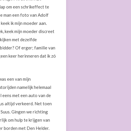
lap om een schrikeffect te
ie man een foto van Adolf
 keek ik mijn moeder aan.
ek, keek mijn moeder discreet
kijken met dezelfde
idder? Of erger; familie van
geen keer herinneren dat ik zó
 was een van mijn
autorijden namelijk helemaal
el eens met een auto van de
us altijd verkeerd. Net toen
 Suus. Gingen we richting
jk om hulp te krijgen van
er borden met Den Helder.