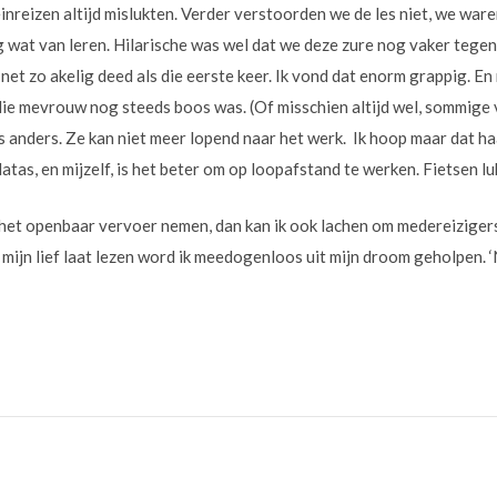
einreizen altijd mislukten. Verder verstoorden we de les niet, we waren
 wat van leren. Hilarische was wel dat we deze zure nog vaker teg
net zo akelig deed als die eerste keer. Ik vond dat enorm grappig. E
die mevrouw nog steeds boos was. (Of misschien altijd wel, sommige
 anders. Ze kan niet meer lopend naar het werk. Ik hoop maar dat haa
atas, en mijzelf, is het beter om op loopafstand te werken. Fietsen lu
het openbaar vervoer nemen, dan kan ik ook lachen om medereiziger
n mijn lief laat lezen word ik meedogenloos uit mijn droom geholpen.