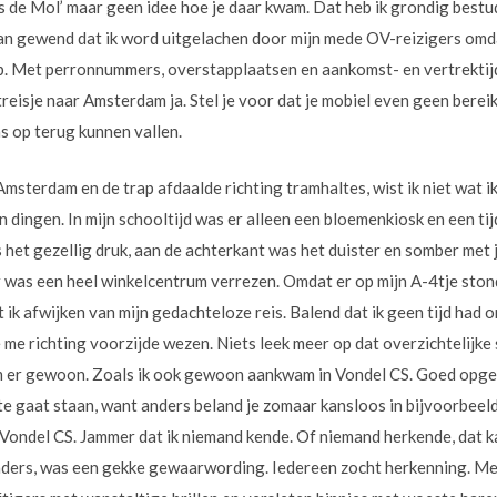
e is de Mol’ maar geen idee hoe je daar kwam. Dat heb ik grondig bes
aan gewend dat ik word uitgelachen door mijn mede OV-reizigers omdat
eb. Met perronnummers, overstapplaatsen en aankomst- en vertrektij
utreisje naar Amsterdam ja. Stel je voor dat je mobiel even geen bereik
ns op terug kunnen vallen.
 Amsterdam en de trap afdaalde richting tramhaltes, wist ik niet wat ik
 dingen. In mijn schooltijd was er alleen een bloemenkiosk en een tij
 het gezellig druk, aan de achterkant was het duister en somber met 
r was een heel winkelcentrum verrezen. Omdat er op mijn A-4tje stond
k afwijken van mijn gedachteloze reis. Balend dat ik geen tijd had o
 me richting voorzijde wezen. Niets leek meer op dat overzichtelijke
wam er gewoon. Zoals ik ook gewoon aankwam in Vondel CS. Goed opgele
lte gaat staan, want anders beland je zomaar kansloos in bijvoorbeel
Vondel CS. Jammer dat ik niemand kende. Of niemand herkende, dat k
nders, was een gekke gewaarwording. Iedereen zocht herkenning. Men