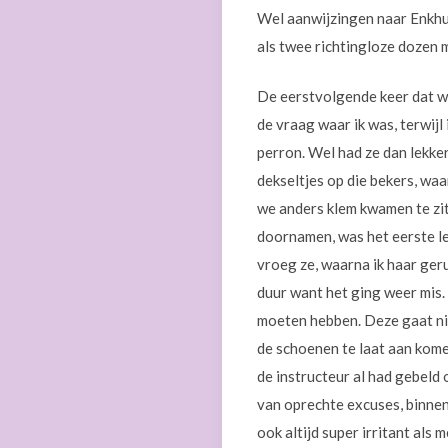
Wel aanwijzingen naar Enkhui
als twee richtingloze dozen m
De eerstvolgende keer dat wi
de vraag waar ik was, terwijl
perron. Wel had ze dan lekker
dekseltjes op die bekers, wa
we anders klem kwamen te zit
doornamen, was het eerste lee
vroeg ze, waarna ik haar geru
duur want het ging weer mis.
moeten hebben. Deze gaat nie
de schoenen te laat aan kom
de instructeur al had gebeld
van oprechte excuses, binnenv
ook altijd super irritant al