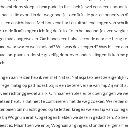
haamteloos sloeg ik hem gade. In films heb je wel eens een enorme k
had ik die avond in dat wagonnetje toen ik in de portemonnee van d
ls een ansichtkaart. Met bonzend hart en uitpuilende ogen van schrik
ng, rolde ik mijn ogen richting de foto. Toen het mannetje even wegke
 ogen had aangewezen. Om binnen een halve seconde naar me terug te 
me, waar waren we in beland? Wie was deze engerd? Was hij een aanb
maal ontgaan en kletste gezellig door over andere dingen. Ik kan me 
cht.
ngen aan reizen heb ik wel met Natas. Natasja (zo heet ze eigenlijk)
 regelmatig op pad moest. Zij is een betere versie van mij. Zij vindt 
 veel richtinggevoel als ik. Om haar een plezier te doen gingen we w
 kletsen hebt, is dat niet te combineren met de weg zoeken. We reden d
nomen om nu écht goed op te letten, kregen we een tip van collega
bij Wognum eraf. Opgetogen hielden we deze in gedachten. Zo heerli
eest is. Maar toen we er bij Wognum af gingen, stonden nergens me