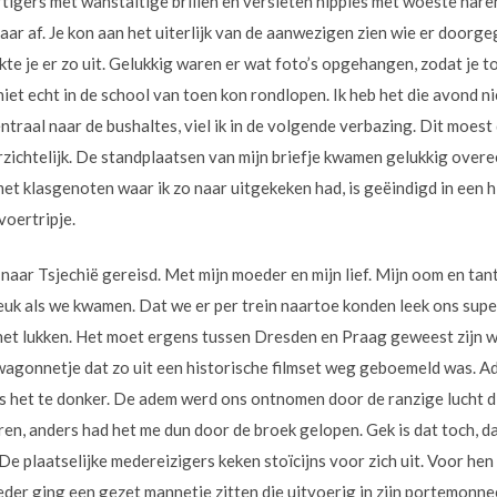
jftigers met wanstaltige brillen en versleten hippies met woeste har
r af. Je kon aan het uiterlijk van de aanwezigen zien wie er doorgeg
kte je er zo uit. Gelukkig waren er wat foto’s opgehangen, zodat je t
iet echt in de school van toen kon rondlopen. Ik heb het die avond n
raal naar de bushaltes, viel ik in de volgende verbazing. Dit moest
verzichtelijk. De standplaatsen van mijn briefje kwamen gelukkig ove
et klasgenoten waar ik zo naar uitgekeken had, is geëindigd in een h
voertripje.
 naar Tsjechië gereisd. Met mijn moeder en mijn lief. Mijn oom en ta
euk als we kwamen. Dat we er per trein naartoe konden leek ons supe
het lukken. Het moet ergens tussen Dresden en Praag geweest zijn w
 wagonnetje dat zo uit een historische filmset weg geboemeld was. 
s het te donker. De adem werd ons ontnomen door de ranzige lucht di
en, anders had het me dun door de broek gelopen. Gek is dat toch, da
De plaatselijke medereizigers keken stoïcijns voor zich uit. Voor hen
er ging een gezet mannetje zitten die uitvoerig in zijn portemonn