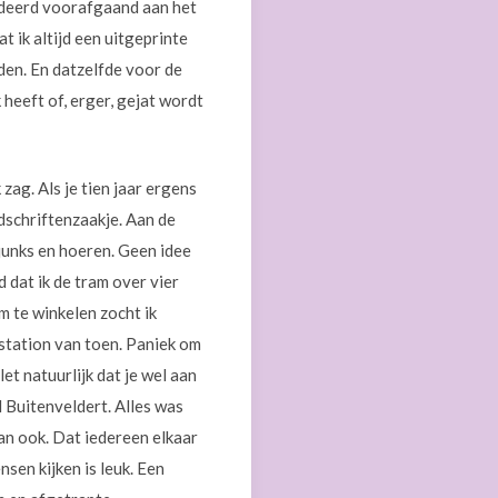
tudeerd voorafgaand aan het
 ik altijd een uitgeprinte
den. En datzelfde voor de
 heeft of, erger, gejat wordt
 zag. Als je tien jaar ergens
dschriftenzaakje. Aan de
junks en hoeren. Geen idee
 dat ik de tram over vier
m te winkelen zocht ik
 station van toen. Paniek om
t natuurlijk dat je wel aan
d Buitenveldert. Alles was
an ook. Dat iedereen elkaar
sen kijken is leuk. Een