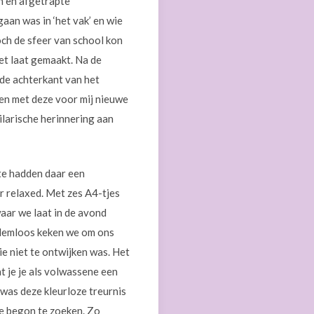
en en afgetrapte
aan was in ‘het vak’ en wie
och de sfeer van school kon
iet laat gemaakt. Na de
 de achterkant van het
reen met deze voor mij nieuwe
ilarische herinnering aan
nte hadden daar een
r relaxed. Met zes A4-tjes
aar we laat in de avond
Ademloos keken we om ons
e niet te ontwijken was. Het
t je je als volwassene een
 was deze kleurloze treurnis
ee begon te zoeken. Zo