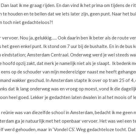
. Dan laat ik me graag rijden. En dan vind ik het prima om tijdens de ri
 te houden en te bellen dat we iets later zijn, geen punt. Naar het buit
an toch niet gedachteloos?!
vervoer. Nou ja, gelukkig….. Ook daarin ben ik beter als de route ver
et geen enkel punt. Ik stond om 7 uur bij de bushalte. En in de bus 
n eindstation; Amsterdam Centraal. Onderweg werd je wel steeds wa
e hoofd opzij zakt, dat merk je namelijk niet als je slaapt. Ik bedenk
 eens op de schouder van mijn medereiziger naast me heeft gehangen
iemand wakker geschud. In Amsterdam stapte ik over op tram 25 of 4,
nks dat ik lang onderweg was en vroeg op moest, vond ik die dagelijk
oon heel goed. Lekker je gedachten laten dwalen in al het moois of le
reünie was van diezelfde school in Amsterdam, bedacht ik me geen 
erdam ga je natuurlijk met het openbaar vervoer. Het was wel een tel
zelf werd gehouden, maar in ‘Vondel CS’. Weg gedachteloze tocht. Da