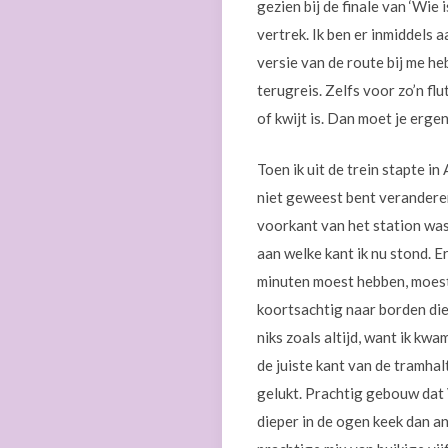
gezien bij de finale van ‘Wi
vertrek. Ik ben er inmiddels 
versie van de route bij me h
terugreis. Zelfs voor zo’n fl
of kwijt is. Dan moet je erge
Toen ik uit de trein stapte in
niet geweest bent veranderen
voorkant van het station was
aan welke kant ik nu stond. E
minuten moest hebben, moest i
koortsachtig naar borden die
niks zoals altijd, want ik k
de juiste kant van de tramha
gelukt. Prachtig gebouw dat 
dieper in de ogen keek dan a