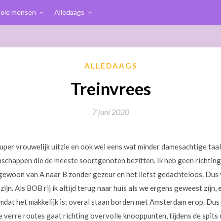
oie mensen
Alledaags
ALLEDAAGS
Treinvrees
7 juni 2020
 super vrouwelijk uitzie en ook wel eens wat minder damesachtige taal
nschappen die de meeste soortgenoten bezitten. Ik heb geen richtin
il gewoon van A naar B zonder gezeur en het liefst gedachteloos. Dus
 zijn. Als BOB rij ik altijd terug naar huis als we ergens geweest zijn,
omdat het makkelijk is; overal staan borden met Amsterdam erop. Dus 
 verre routes gaat richting overvolle knooppunten, tijdens de spits