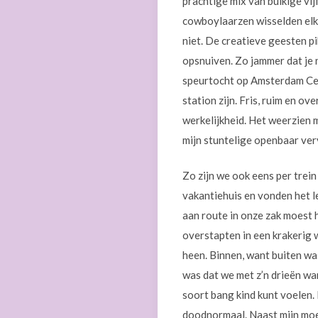
prachtige mix van buikige vi
cowboylaarzen wisselden elkaa
niet. De creatieve geesten pi
opsnuiven. Zo jammer dat je n
speurtocht op Amsterdam Cent
station zijn. Fris, ruim en o
werkelijkheid. Het weerzien m
mijn stuntelige openbaar ver
Zo zijn we ook eens per trein
vakantiehuis en vonden het l
aan route in onze zak moest 
overstapten in een krakerig
heen. Binnen, want buiten wa
was dat we met z’n drieën war
soort bang kind kunt voelen. 
doodnormaal. Naast mijn moed