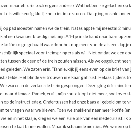
zen, maar eh, da’s toch ergens anders? Wat hebben ze gelachen op k
et elk willekeurig kluitje het riet in te sturen. Dat ging ons niet mee
j op pad moesten namen we de trein. Natas appte mij meestal 2 minu
 ik al een kwartier bloedig met mijn A4-tje in de hand naar haar op z
e koffie to go gehaald waardoor het nog meer voelde als een dagje ui
arschijnlijk speciaal voor treinspringers als wij. Niet omdat we ee
ten tussen de deur of de trein zouden missen. Als we opgelucht neer
d geleden. We zaten erin. ‘Tannie, kijk jij eens even op die brief van
st stelde. Het blinde vertrouwen in elkaar gaf rust. Helaas tijdens tr
 We waren in de verkeerde trein gesprongen. Deze ging drie minuten
t naar Alkmaar. Paniek, eruit, mijn route klopt niet meer, snel over
en op de instructiedag. Ondertussen had onze baas al gebeld om te 
 om te vragen waar we bleven. Toen we snakkend naar meer koffie (en
ielen in het klasje, kregen we een zure blik van een medecursist. Ik b
s mensen te laat binnenvallen. Maar ik schaamde me niet. We waren op