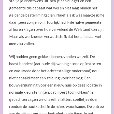
stel je je kinderwens uit, heb je een budget en een
gemeente die bepaalt wat wel en niet mag binnen het
geldende bestemmingsplan. Naïef als ik was maakte ik me
daar geen zorgen om. Tuurlijk had ik de halve gemeente
al horen klagen over hoe vervelend de Welstand kon zijn.
Maar als werknemer verwachtte ik dat het allemaal wel
mee zou vallen.
Wij hadden geen gekke plannen, vonden we zelf. De
haast honderd jaar oude dijkwoning stond op instorten
en was (mede door het achterstallige onderhoud) nou
niet bepaald meer een streling voor het oog. Een
bouwvergunning voor een nieuw huis op deze locatie in
normale kleurstellingen, dat moest toch lukken? In
gedachten zagen we onszelf al zitten: spelletjes doen
rondom de houtkachel in de ruime woonkamer. De entree
aan de zijkant om meer leefruimte te krijgen. In het