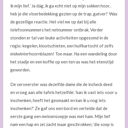
ik mijn lief. ‘Ja dág, ik ga echt niet op mijn sokken hoor,
heb je die vloerbedekking gezien op de trap, gatver!’ Was
de gezellige reactie. Het viel me op dat bij alle
telefoonnummers het netnummer ontbrak. Verder
stonden er tal van leuke activiteiten opgesomd in de
regio: kegelen, klootschieten, een huifkartocht of zelfs
midwinterhoornblazen! Toe maar. Na een wandeling door
het stadje en een koffie op een terras was het etenstijd
geworden.
De serveerster was dezelfde dame die de incheck deed
en vroeg aan alle tafels hetzelfde: ‘kan ik vast iets voor u
inschenken, heeft het gesmaakt en kan ik u nog iets
inschenken?’ Ze gaf ons een bord en vertelde dat de
eerste gang een meloensoepje was met ham. Mijn lief
nam een hap en zei zacht maar geschrokken; ‘die soep is