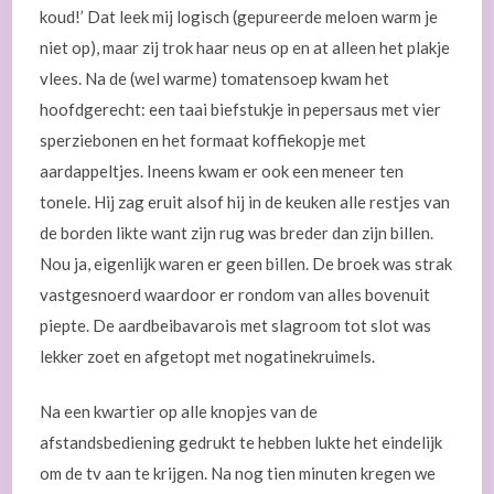
koud!’ Dat leek mij logisch (gepureerde meloen warm je
niet op), maar zij trok haar neus op en at alleen het plakje
vlees. Na de (wel warme) tomatensoep kwam het
hoofdgerecht: een taai biefstukje in pepersaus met vier
sperziebonen en het formaat koffiekopje met
aardappeltjes. Ineens kwam er ook een meneer ten
tonele. Hij zag eruit alsof hij in de keuken alle restjes van
de borden likte want zijn rug was breder dan zijn billen.
Nou ja, eigenlijk waren er geen billen. De broek was strak
vastgesnoerd waardoor er rondom van alles bovenuit
piepte. De aardbeibavarois met slagroom tot slot was
lekker zoet en afgetopt met nogatinekruimels.
Na een kwartier op alle knopjes van de
afstandsbediening gedrukt te hebben lukte het eindelijk
om de tv aan te krijgen. Na nog tien minuten kregen we