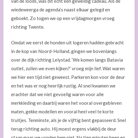
van de loods, was dit echt een geweldig cadeau. Als de
wiedeweerga de agenda’s naast elkaar gelegd en
geboekt. Zo togen we op een vrijdagmorgen vroeg
richting Twente.
Omdat we eerst de honden uit logeren hadden gebracht
in de kop van Noord-Holland, gingen we bovenlangs
over de dijk richting Lelystad. ‘We komen langs Batavia
outlet, zullen we even kijken?’ vroeg mijn lief. Wat waren
we hier een tijd niet geweest. Parkeren kon voor de deur
en het was er nog heerlijk rustig. Al snel kwamen we
erachter dat we niet gevoelig waren voor alle
merkkleding en daarbij waren het vooral overgebleven
maten, gekke modellen en vooral heel veel te korte
truitjes. Tenminste, als je de vijftig bent gepasseerd. Snel
terug richting auto. Hij moest ergens vlakbij de deur
staan maar we vonden hem niet. Na tien minuten heen en