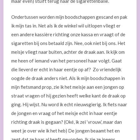
maar even) stuift terug naar de sigarettenbalie.
Ondertussen worden mijn boodschappen gescand en pak
ik mijn tas in. Net als ik de winkel wil uitlopen vliegt er
een andere kassière richting onze kassa en vraagt of de
sigaretten bij ons betaald zijn. Nee, ook niet bij ons. Het
meisje vliegt naar buiten, achter de draak aan. Ik kijk om
me heen of iemand van het personeel haar volgt. Gaat
die lieverd er echt in haar eentje op af? Zo vriendelijk
oogde de draak anders niet. Als ik mijn boodschappen in
mijn fietsmand prop, zie ik het meisje aan een jongen op
straat vragen of hij gezien heeft welke kant de draak op
ging. Hij wijst. Nu word ik echt nieuwsgierig. Ik fiets naar
de jongen en vraag of het meisje echt in haar eentje
richting draak is gegaan? (Oké, ik zei ‘vrouw’, maar dan
weet je over wie ik het heb) De jongen beaamt het en
zegt dat ze haar al heeft gevonden. Ik zie ze ineens