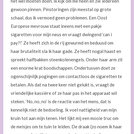
het wel moeten doen’. Ik kijk om me heen en zie iedereen
gewoon pinnen. Pinstoringen zijn meestal op grote
schaal, dus ik vermoed geen problemen. Een Oost
Europese mevrouw staat ineens met een pakje
sigaretten voor mijn neus en vraagt dwingend ‘can i
pay?!’ Ze heeft zich in de rij gewurmd en beduusd om
haar brutaliteit sla ik haar gade. Ze heeft nogal haast en
spreekt halfbakken steenkolenengels. Onder haar arm zit
een enorme krat boodschappen. Ondertussen doet ze
ogenschijnlijk pogingen om contactloos de sigaretten te
betalen. Als dat na twee keer niet gelukt is, vraagt de
vriendelijke kassière of ze haar pas ín het apparaat wil
steken. ‘No, no, no’ is de reactie van het mens, dat is
kennelijk niet de bedoeling. Ik voel nattigheid van mijn
kruin tot aan mijn tenen. Het lijkt mij een mooie truc om
de meisjes om te tuin te leiden. De draak (zo noem ik haar