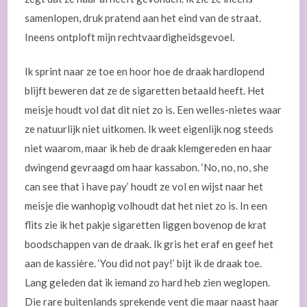
samenlopen, druk pratend aan het eind van de straat.
Ineens ontploft mijn rechtvaardigheidsgevoel.
Ik sprint naar ze toe en hoor hoe de draak hardlopend
blijft beweren dat ze de sigaretten betaald heeft. Het
meisje houdt vol dat dit niet zo is. Een welles-nietes waar
ze natuurlijk niet uitkomen. Ik weet eigenlijk nog steeds
niet waarom, maar ik heb de draak klemgereden en haar
dwingend gevraagd om haar kassabon. ‘No, no, no, she
can see that i have pay’ houdt ze vol en wijst naar het
meisje die wanhopig volhoudt dat het niet zo is. In een
flits zie ik het pakje sigaretten liggen bovenop de krat
boodschappen van de draak. Ik gris het eraf en geef het
aan de kassière. ‘You did not pay!’ bijt ik de draak toe.
Lang geleden dat ik iemand zo hard heb zien weglopen.
Die rare buitenlands sprekende vent die maar naast haar