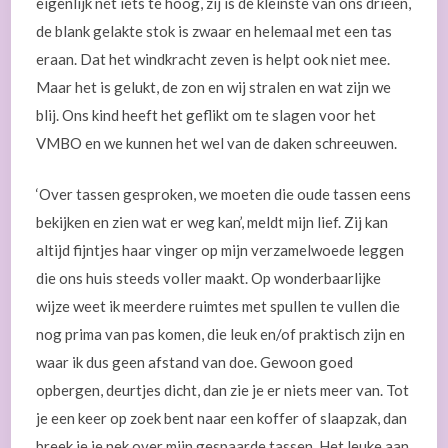
eigenlijk nét iets te hoog, zij is de kleinste van ons drieën,
de blank gelakte stok is zwaar en helemaal met een tas
eraan. Dat het windkracht zeven is helpt ook niet mee.
Maar het is gelukt, de zon en wij stralen en wat zijn we
blij. Ons kind heeft het geflikt om te slagen voor het
VMBO en we kunnen het wel van de daken schreeuwen.
‘Over tassen gesproken, we moeten die oude tassen eens
bekijken en zien wat er weg kan’, meldt mijn lief. Zij kan
altijd fijntjes haar vinger op mijn verzamelwoede leggen
die ons huis steeds voller maakt. Op wonderbaarlijke
wijze weet ik meerdere ruimtes met spullen te vullen die
nog prima van pas komen, die leuk en/of praktisch zijn en
waar ik dus geen afstand van doe. Gewoon goed
opbergen, deurtjes dicht, dan zie je er niets meer van. Tot
je een keer op zoek bent naar een koffer of slaapzak, dan
breek je je nek over mijn gespaarde tassen. Het leuke aan