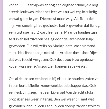
kopen…… Daarbij was er nog een cognac bruine, die nog
steeds leuk was. Maar het leer was nu wel erg kreukelig
en wat glom ie gek. Die moest maar weg. Als ik eerder
mijn verzameling had gecheckt, had ik geweten dat ik nog
een rugtasje had. Zwart leer zelfs. Maar de bandjes zijn
te dun en het zilveren beslag door de jaren heen lelijk
geworden. Die wil, zelfs op Marktplaats, vast niemand
meer. Het linnen tasje met al die vrolijke dameshoofdjes,
dat was ik echt vergeten. Ook deze zou ik zó opnieuw
kopen wanneer ik ‘m zou zien hangen in de winkel.
Om al de tassen een beetje bij elkaar te houden, zaten ze
in een leuke Libelle-zomerweek boodschappentas. Ook
een leuk ding zeg, met een kip erop! Van de acht stuks
prop ik er zes weer in terug. Ben wel weer blij met wat
gevonden inhoud: een Labello, een doosje tandenstokers