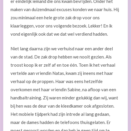
er eindelijk iemand die ons kwam bevrijden. Onder het
maken van duizendmaal excuses konden we naar huis. Hij
zou minimaal een hele grote zak drop voor ons
klaarleggen, voor ons volgende bezoek. Lekker! En ik
vond eigenlijk ook dat we dat wel verdiend hadden.
Niet lang daarna zijn we verhuisd naar een ander deel
van de stad. De zak drop hebben we nooit gezien. Als
troost koop ik er zelf af en toe één. Toen ik het verhaal
vertelde aan vriendin Natas, kwam zij ineens met haar
verhaal op de proppen. Haar was eens hetzelfde
overkomen met haar vriendin Sabine, na afloop van een
handbaltraining. Zij waren minder gelukkig dan wij, want
bij hen was de deur van de kleedkamer ook afgesloten.
Het mobiele tijdperk had zijn intrede al lang gedaan,
maar de dames hadden de telefoons thuisgelaten. Er
moest gesport worden en dan heb je geen tijd om te