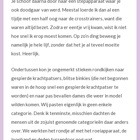
Je schoof daarna door naar een stepapparaat waar je
ook doodgaar van werd. Meestal loerde ik dan al een
tijdje met een half oog naar de crosstrainers, want die
waren altijd bezet. Zodra er eentje vrij kwam, wist ik niet
hoe snel ik erop moest komen. Op zo’n ding beweeg je
namelijk je hele lijf, zonder dat het je al teveel moeite
kost. Heerlijk.
Ondertussen kon je ongemerkt stiekem rondkijken naar
gespierde krachtpatsers, blitse binkies (die net begonnen
waren in de hoop snel een gespierde krachtpatser te
worden) en naar pas bevallen dames die weer in model
wilden komen. Wij pasten eigenlijk in geen enkele
categorie. Denk ik tenminste, misschien dachten de
mensen uit de zojuist genoemde categorieën daar anders
over. We werkten het rondje af met het roeiapparaat, de
loopband en deden tussendoor nog wat