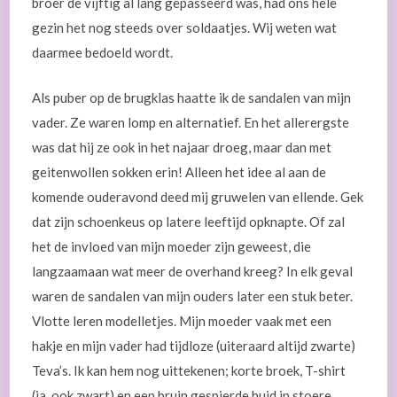
broer de vijftig al lang gepasseerd was, had ons hele
gezin het nog steeds over soldaatjes. Wij weten wat
daarmee bedoeld wordt.
Als puber op de brugklas haatte ik de sandalen van mijn
vader. Ze waren lomp en alternatief. En het allerergste
was dat hij ze ook in het najaar droeg, maar dan met
geitenwollen sokken erin! Alleen het idee al aan de
komende ouderavond deed mij gruwelen van ellende. Gek
dat zijn schoenkeus op latere leeftijd opknapte. Of zal
het de invloed van mijn moeder zijn geweest, die
langzaamaan wat meer de overhand kreeg? In elk geval
waren de sandalen van mijn ouders later een stuk beter.
Vlotte leren modelletjes. Mijn moeder vaak met een
hakje en mijn vader had tijdloze (uiteraard altijd zwarte)
Teva’s. Ik kan hem nog uittekenen; korte broek, T-shirt
(ja, ook zwart) en een bruin gespierde huid in stoere