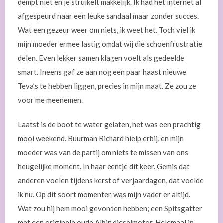
dempt niet en je struikelt makkelijk. Ik had het internet al
afgespeurd naar een leuke sandaal maar zonder succes.
Wat een gezeur weer om niets, ik weet het. Toch viel ik
mijn moeder ermee lastig omdat wij die schoenfrustratie
delen. Even lekker samen klagen voelt als gedeelde
smart. Ineens gaf ze aan nog een paar haast nieuwe
Teva’s te hebben liggen, precies in mijn maat. Ze zou ze
voor me meenemen.
Laatst is de boot te water gelaten, het was een prachtig
mooi weekend. Buurman Richard hielp erbij, en mijn
moeder was van de partij om niets te missen van ons
heugelijke moment. In haar eentje dit keer. Gemis dat
anderen voelen tijdens kerst of verjaardagen, dat voelde
ik nu. Op dit soort momenten was mijn vader er altijd.
Wat zou hij hem mooi gevonden hebben; een Spitsgatter
met een originele oude Albin dieselmotor. Helemaal in