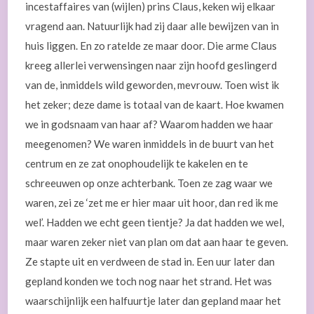
incestaffaires van (wijlen) prins Claus, keken wij elkaar
vragend aan. Natuurlijk had zij daar alle bewijzen van in
huis liggen. En zo ratelde ze maar door. Die arme Claus
kreeg allerlei verwensingen naar zijn hoofd geslingerd
van de, inmiddels wild geworden, mevrouw. Toen wist ik
het zeker; deze dame is totaal van de kaart. Hoe kwamen
we in godsnaam van haar af? Waarom hadden we haar
meegenomen? We waren inmiddels in de buurt van het
centrum en ze zat onophoudelijk te kakelen en te
schreeuwen op onze achterbank. Toen ze zag waar we
waren, zei ze ‘zet me er hier maar uit hoor, dan red ik me
wel’. Hadden we echt geen tientje? Ja dat hadden we wel,
maar waren zeker niet van plan om dat aan haar te geven.
Ze stapte uit en verdween de stad in. Een uur later dan
gepland konden we toch nog naar het strand. Het was
waarschijnlijk een halfuurtje later dan gepland maar het