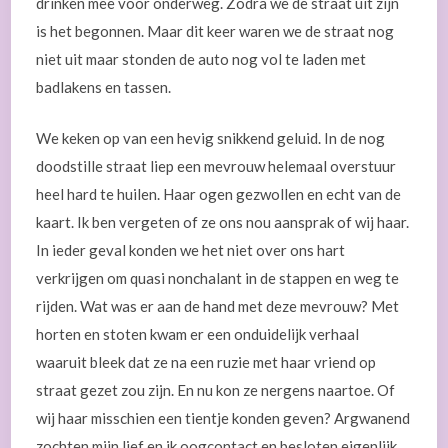
drinken mee voor onderweg. Zodra we de straat uit zijn
is het begonnen. Maar dit keer waren we de straat nog
niet uit maar stonden de auto nog vol te laden met
badlakens en tassen.
We keken op van een hevig snikkend geluid. In de nog
doodstille straat liep een mevrouw helemaal overstuur
heel hard te huilen. Haar ogen gezwollen en echt van de
kaart. Ik ben vergeten of ze ons nou aansprak of wij haar.
In ieder geval konden we het niet over ons hart
verkrijgen om quasi nonchalant in de stappen en weg te
rijden. Wat was er aan de hand met deze mevrouw? Met
horten en stoten kwam er een onduidelijk verhaal
waaruit bleek dat ze na een ruzie met haar vriend op
straat gezet zou zijn. En nu kon ze nergens naartoe. Of
wij haar misschien een tientje konden geven? Argwanend
zochten mijn lief en ik oogcontact en besloten eigenlijk