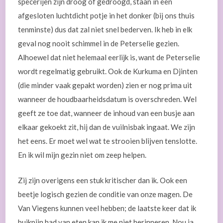
specerijen zijn droog of gedroogd, staan in een
afgesloten luchtdicht potje in het donker (bij ons thuis
tenminste) dus dat zal niet snel bederven. Ik heb in elk
geval nog nooit schimmel in de Peterselie gezien.
Alhoewel dat niet helemaal eerlijk is, want de Peterselie
wordt regelmatig gebruikt. Ook de Kurkuma en Djinten
(die minder vaak gepakt worden) zien er nog prima uit
wanneer de houdbaarheidsdatum is overschreden. Wel
geeft ze toe dat, wanneer de inhoud van een busje aan
elkaar gekoekt zit, hij dan de vuilnisbak ingaat. We zijn
het eens. Er moet wel wat te strooien blijven tenslotte.
En ik wil mijn gezin niet om zeep helpen.
Zij zijn overigens een stuk kritischer dan ik. Ook een
beetje logisch gezien de conditie van onze magen. De
Van Viegens kunnen veel hebben; de laatste keer dat ik
buikpijn had van eten kan ik me niet herinneren. Nou ja,