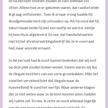
en na een keer snoeien zouden ze vast allemaal vol
zitten. Alleen hoe ze er gekomen waren, dat raadsel wilde
ik graag ontfutselen. Toen ik ernaar vroeg haalde hij
doodgemoedereerd zijn schouders op. Als hij vond dat hij
tekort kwam belde hij met een neefje en werd er eentje
bij hem thuis afgeleverd. En nee, dat familielid werkte
niet bij het afvalverwerkingsbedrijf die ze in voorraad
had, maar woonde ernaast.
In die periode had ik nooit kunnen bedenken dat wij ooit
op deze plek zouden komen wonen. Ineens waren wij dus
de illegale bezitters van een serie groenbakken. Mijn lief
vond het vervelend (niet dat illegale maar de
hoeveelheid) ik vond het wel fijn. Waar anderen klagen
dat ze niet weten waar ze de boel moeten laten, hadden
wij ruimte zat. En nee, ik zette ze nooit allemaal tegelijk
aan de weg maar we konden de boel wel kwijt. En