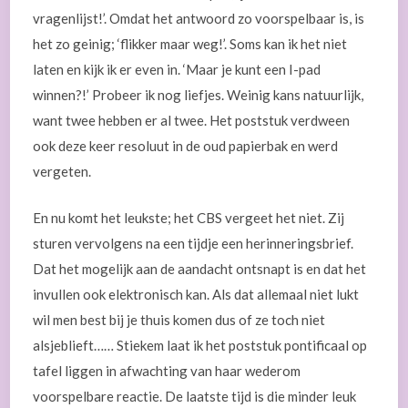
vragenlijst!’. Omdat het antwoord zo voorspelbaar is, is
het zo geinig; ‘flikker maar weg!’. Soms kan ik het niet
laten en kijk ik er even in. ‘Maar je kunt een I-pad
winnen?!’ Probeer ik nog liefjes. Weinig kans natuurlijk,
want twee hebben er al twee. Het poststuk verdween
ook deze keer resoluut in de oud papierbak en werd
vergeten.
En nu komt het leukste; het CBS vergeet het niet. Zij
sturen vervolgens na een tijdje een herinneringsbrief.
Dat het mogelijk aan de aandacht ontsnapt is en dat het
invullen ook elektronisch kan. Als dat allemaal niet lukt
wil men best bij je thuis komen dus of ze toch niet
alsjeblieft…… Stiekem laat ik het poststuk pontificaal op
tafel liggen in afwachting van haar wederom
voorspelbare reactie. De laatste tijd is die minder leuk