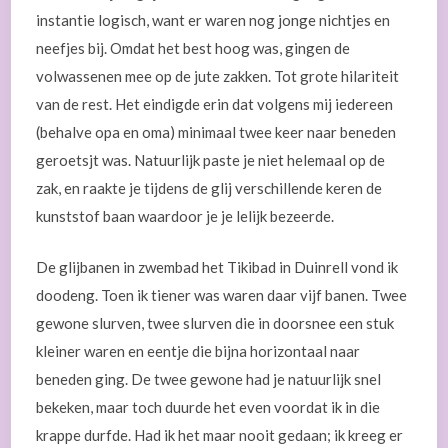
instantie logisch, want er waren nog jonge nichtjes en
neefjes bij. Omdat het best hoog was, gingen de
volwassenen mee op de jute zakken. Tot grote hilariteit
van de rest. Het eindigde erin dat volgens mij iedereen
(behalve opa en oma) minimaal twee keer naar beneden
geroetsjt was. Natuurlijk paste je niet helemaal op de
zak, en raakte je tijdens de glij verschillende keren de
kunststof baan waardoor je je lelijk bezeerde.
De glijbanen in zwembad het Tikibad in Duinrell vond ik
doodeng. Toen ik tiener was waren daar vijf banen. Twee
gewone slurven, twee slurven die in doorsnee een stuk
kleiner waren en eentje die bijna horizontaal naar
beneden ging. De twee gewone had je natuurlijk snel
bekeken, maar toch duurde het even voordat ik in die
krappe durfde. Had ik het maar nooit gedaan; ik kreeg er