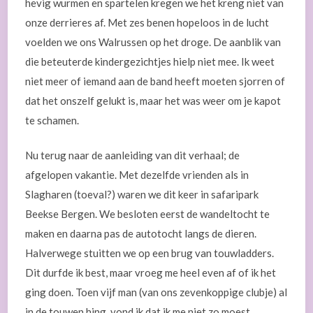
hevig wurmen en spartelen kregen we het kreng niet van
onze derrieres af. Met zes benen hopeloos in de lucht
voelden we ons Walrussen op het droge. De aanblik van
die beteuterde kindergezichtjes hielp niet mee. Ik weet
niet meer of iemand aan de band heeft moeten sjorren of
dat het onszelf gelukt is, maar het was weer om je kapot
te schamen.
Nu terug naar de aanleiding van dit verhaal; de
afgelopen vakantie. Met dezelfde vrienden als in
Slagharen (toeval?) waren we dit keer in safaripark
Beekse Bergen. We besloten eerst de wandeltocht te
maken en daarna pas de autotocht langs de dieren.
Halverwege stuitten we op een brug van touwladders.
Dit durfde ik best, maar vroeg me heel even af of ik het
ging doen. Toen vijf man (van ons zevenkoppige clubje) al
in de touwen hing, vond ik dat ik me niet zo moest