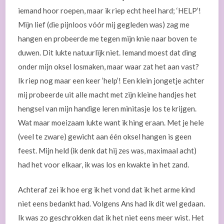
iemand hoor roepen, maar ik riep echt heel hard; ‘HELP’!
Mijn lief (die pijnloos vóór mij gegleden was) zag me
hangen en probeerde me tegen mijn knie naar boven te
duwen. Dit lukte natuurlijk niet. Iemand moest dat ding
onder mijn oksel losmaken, maar waar zat het aan vast?
Ik riep nog maar een keer ‘help’! Een klein jongetje achter
mij probeerde uit alle macht met zijn kleine handjes het
hengsel van mijn handige leren minitasje los te krijgen.
Wat maar moeizaam lukte want ik hing eraan. Met je hele
(veel te zware) gewicht aan één oksel hangen is geen
feest. Mijn held (ik denk dat hij zes was, maximaal acht)
had het voor elkaar, ik was los en kwakte in het zand.
Achteraf zei ik hoe erg ik het vond dat ik het arme kind
niet eens bedankt had. Volgens Ans had ik dit wel gedaan.
Ik was zo geschrokken dat ik het niet eens meer wist. Het