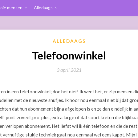
oie mensen
Alledaags
ALLEDAAGS
Telefoonwinkel
3 april 2021
ren in een telefoonwinkel; doe het niet! Ik weet het, er zijn mensen d
ellen met de nieuwste snufjes. Ik hoor nou eenmaal niet bij dat gro
hten dat hun abonnement bijna afgelopen is en ze dan eindelijk in 
f-punt-zoveel, pro, plus, extra large of dat soort kreten die blijkbaa
n verlopen abonnement. Het liefst wil ik één telefoon en die de rest
at vernuftige stukje techniek gaat nou eenmaal wel eens kapot. Mijn l