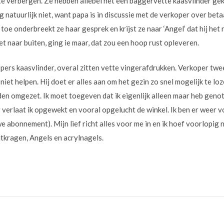
 te verbergen. Ze hebben allebei net een baggervette kaasvlinder gek
 natuurlijk niet, want papa is in discussie met de verkoper over bet
 toe onderbreekt ze haar gesprek en krijst ze naar ‘Angel’ dat hij he
et naar buiten, ging ie maar, dat zou een hoop rust opleveren.
ppers kaasvlinder, overal zitten vette vingerafdrukken. Verkoper twee
et helpen. Hij doet er alles aan om het gezin zo snel mogelijk te loze
en omgezet. Ik moet toegeven dat ik eigenlijk alleen maar heb genote
er verlaat ik opgewekt en vooral opgelucht de winkel. Ik ben er weer 
e abonnement). Mijn lief richt alles voor me in en ik hoef voorlopig n
ntkragen, Angels en acrylnagels.