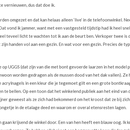
e vernieuwen, dus dat doe ik.
den omgezet en dat kan helaas alleen ‘live’ in de telefoonwinkel. Ne
 vond ik jammer, want met een vastgesteld tijdstip had ik heel sne
veel teveel licht te wachten tot ik aan de beurt ben. Verkoper twee is
ft zijn handen vol aan een gezin. En wat voor een gezin. Precies de ty
p UGGS (dat zijn van die met bont gevoerde laarzen in het model p
woon worden gedragen als de mussen dood van het dak vallen). Ze he
e acrylnagels in een kleur die je tegemoet gilt en een grote bontkr
n te bellen. Op een toon dat het winkelend publiek aan het eind van 
jner geweest als ze zich had bekommerd om het kroost dat ze bij zich 
jongetje in de etalage deed en waarom er overal etensresten lagen.
gaan krijsend de winkel door. Een van hen heeft een blauw oog. Ik kr