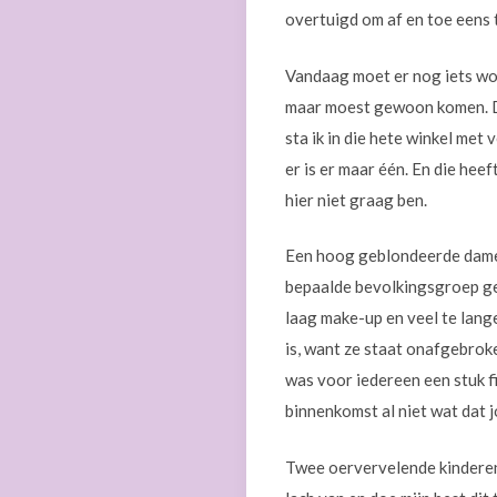
overtuigd om af en toe eens t
Vandaag moet er nog iets wor
maar moest gewoon komen. Dat
sta ik in die hete winkel met 
er is er maar één. En die hee
hier niet graag ben.
Een hoog geblondeerde dame o
bepaalde bevolkingsgroep ge
laag make-up en veel te lang
is, want ze staat onafgebroke
was voor iedereen een stuk fi
binnenkomst al niet wat dat 
Twee oervervelende kinderen 