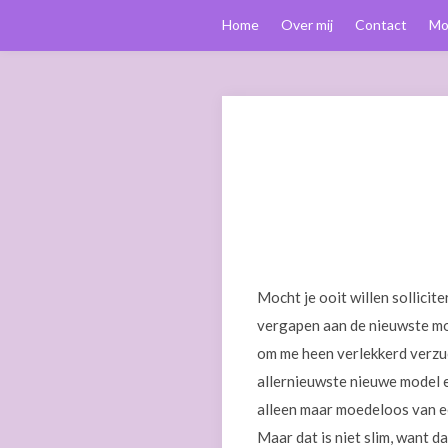
Home
Over mij
Contact
Mo
Mocht je ooit willen sollicite
vergapen aan de nieuwste mod
om me heen verlekkerd verzuc
allernieuwste nieuwe model el
alleen maar moedeloos van ee
Maar dat is niet slim, want d