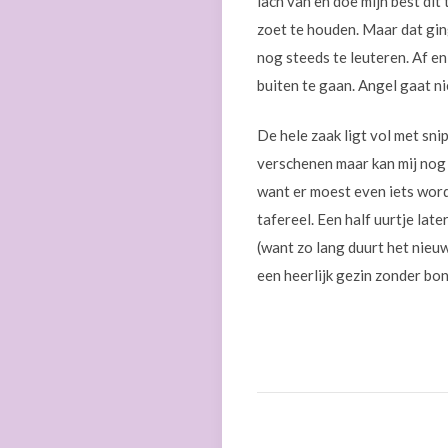
lach van en doe mijn best dit
zoet te houden. Maar dat ging
nog steeds te leuteren. Af en
buiten te gaan. Angel gaat ni
De hele zaak ligt vol met sni
verschenen maar kan mij nog ni
want er moest even iets word
tafereel. Een half uurtje lat
(want zo lang duurt het nieuw
een heerlijk gezin zonder bo