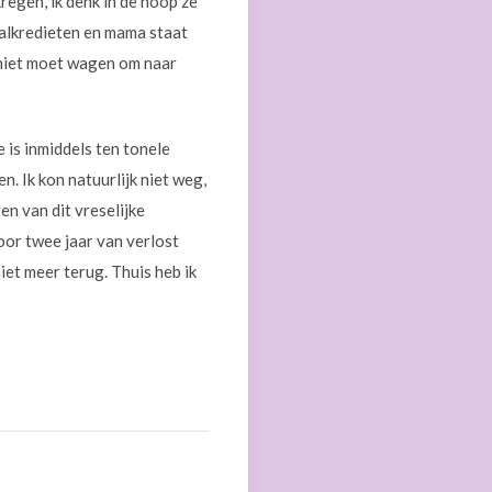
regen, ik denk in de hoop ze
aalkredieten en mama staat
t niet moet wagen om naar
 is inmiddels ten tonele
n. Ik kon natuurlijk niet weg,
n van dit vreselijke
voor twee jaar van verlost
iet meer terug. Thuis heb ik