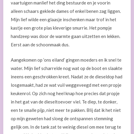
vaartuigen manlief het ding bestuurde en je voorin
alleen schaars geklede dames of enkel benen zag liggen.
Mijn lief wilde een glaasje inschenken maar trof in het
kastje een grote plas kleverige smurrie. Het pompje
handzeep was door de warmte gaan uitzetten en lekken.
Eerst aan de schoonmaak dus.
Aangekomen op ‘ons eiland’ gingen moeders en ik snel te
water. Mijn lief scharrelde nog wat op de boot en slaakte
ineens een geschrokken kreet. Nadat ze de dieseldop had
losgemaakt, had ze wat vuil weggeveegd met een propje
keukenrol. Op zich nog heel knap hoe precies dat propje
in het gat van de dieseltoevoer viel. Te diep, te donker,
een te smalle pijp, niet meer te pakken. Blij dat ik het niet
op mijn geweten had sloeg de ontspannen stemming
gelijk om. In de tank zat te weinig diesel om mee terug te