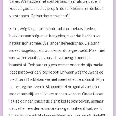
varen. We hadden het spul bij ons, maar als we dat erin
zouden gooien zou de prop in de tank komen en de boel
verstoppen. Gatverdamme wat nu?!
Een stevig lang stuk ijzerdraad zou soelaas bieden,
haakje eraan buigen en hengelen, maar dat hadden we
natuurlijk niet mee. Wel ander gereedschap. De slang
moest losgekoppeld worden en doorgespoeld. Maar niet
met water, want dat zou zich vermengen met de
brandstof. Ook past er geen emmer onder de pijp omdat
deze plat over de vloer loopt. En waar was trouwens de
trechter? Die bleken we niet mee te hebben. Zucht. Mijn
lief vroeg me even te stoppen met vragen afvuren, er
moest namelijk een list verzonnen worden. Ondertussen
lag ze op haar knieën de slang los te schroeven. Jammer
dat ze hem eerder zo mooi strak gemonteerd had, want
hij zat muurvast. Na lang wrikken, wroeten en uiteindelijk