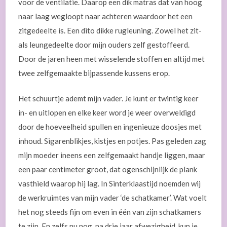
voor de ventilatie. Daarop een dik matras dat van hoog
naar laag wegloopt naar achteren waardoor het een
zitgedeelte is. Een dito dikke rugleuning. Zowel het zit-
als leungedeelte door mijn ouders zelf gestoffeerd.
Door de jaren heen met wisselende stoffen en altijd met
twee zelfgemaakte bijpassende kussens erop.
Het schuurtje ademt mijn vader. Je kunt er twintig keer
in- en uitlopen en elke keer word je weer overweldigd
door de hoeveelheid spullen en ingenieuze doosjes met
inhoud. Sigarenblikjes, kistjes en potjes. Pas geleden zag
mijn moeder ineens een zelfgemaakt handje liggen, maar
een paar centimeter groot, dat ogenschijnlijk de plank
vasthield waarop hij lag. In Sinterklaastijd noemden wij
de werkruimtes van mijn vader ‘de schatkamer’. Wat voelt
het nog steeds fijn om even in één van zijn schatkamers
te zijn. En zelfs nu nog, na drie jaar afwezigheid, kun je